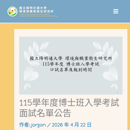
跳
至
主
要
內
容
115學年度博士班入學考試
面試名單公告
作者:
jonjon
/
2026 年 4 月 22 日