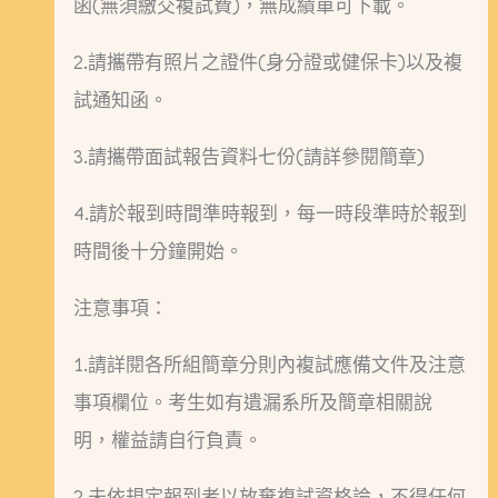
函(無須繳交複試費)，無成績單可下載。
2.請攜帶有照片之證件(身分證或健保卡)以及複
試通知函。
3.請攜帶面試報告資料七份(請詳參閱簡章)
4.請於報到時間準時報到，每一時段準時於報到
時間後十分鐘開始。
注意事項：
1.請詳閱各所組簡章分則內複試應備文件及注意
事項欄位。考生如有遺漏系所及簡章相關說
明，權益請自行負責。
2.未依規定報到者以放棄複試資格論，不得任何