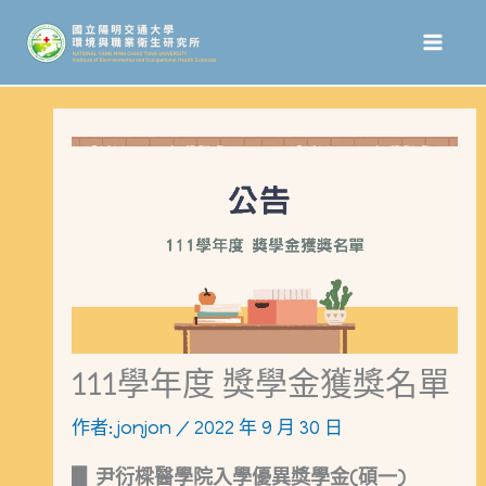
跳
至
主
要
內
容
111學年度 獎學金獲獎名單
作者:
jonjon
/
2022 年 9 月 30 日
▊ 尹衍樑醫學院入學優異獎學金(碩一)