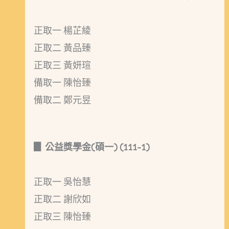
正取一 楊芷綾
正取二 黃品臻
正取三 黃妍瑄
備取一 陳怡臻
備取二 鄭元昱
▊ 公益獎學金(碩一) (111-1)
正取一 吳怡慧
正取二 謝欣如
正取三 陳怡臻