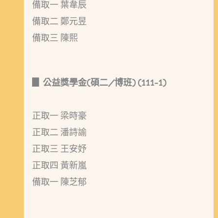
備取一 葉韋辰
備取二 鄭元昱
備取三 陳熙
▊ 公益獎學金(碩二/博班) (111-1)
正取一 梁時豪
正取二 潘詩諭
正取三 王安妤
正取四 黃新嵐
備取一 陳芝郁