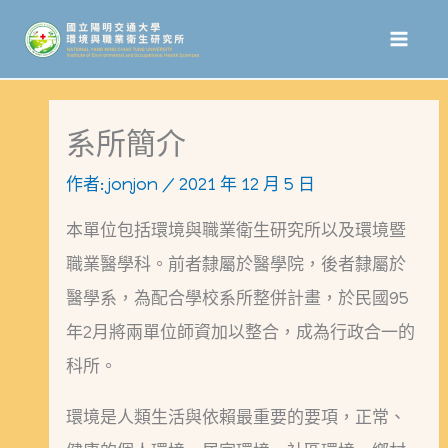
跳
至
主
要
系所簡介
內
作者:
jonjon
/
2021 年 12 月 5 日
容
本單位包括環境與職業衛生研究所以及環境暨
職業醫學科。前者隸屬於醫學院，後者隸屬於
醫學系，為配合學校系所整併計畫，於民國95
年2月將兩單位師資加以整合，成為行政合一的
科所。
環境是人類生活與依賴最重要的要項，正常、