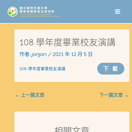
跳
至
主
要
108 學年度畢業校友演講
內
作者:
jonjon
/
2021 年 12 月 5 日
容
下載
108-學年度畢業校友演講
←
上一篇文章
下一篇文章
→
相關文章