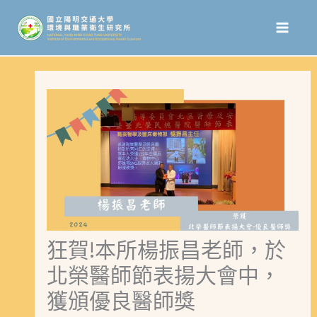
跳
至
主
要
內
容
狂賀!本所楊振昌老師，於
北榮醫師節表揚大會中，
獲頒優良醫師獎