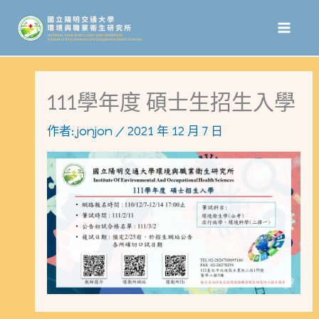
跳
至
主
要
111學年度 碩士生招生入學
內
作者:
jonjon
/
2021 年 12 月 7 日
容