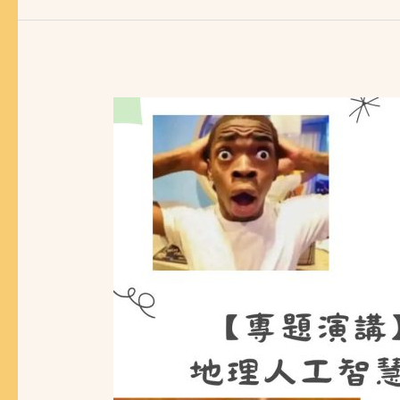
【專
題
演
講】
環
境
與
職
業
衛
生