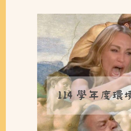
【師
生
座
談
會】
114
學
年
度
環
境
與
職