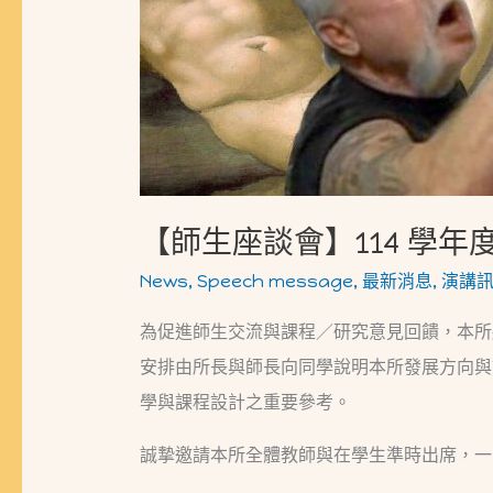
業
衛
生
研
究
所
【師生座談會】114 學
全
所
News
,
Speech message
,
最新消息
,
演講
師
為促進師生交流與課程／研究意見回饋，本所將於學
生
安排由所長與師長向同學說明本所發展方向與
座
學與課程設計之重要參考。
談
誠摯邀請本所全體教師與在學生準時出席，一
會