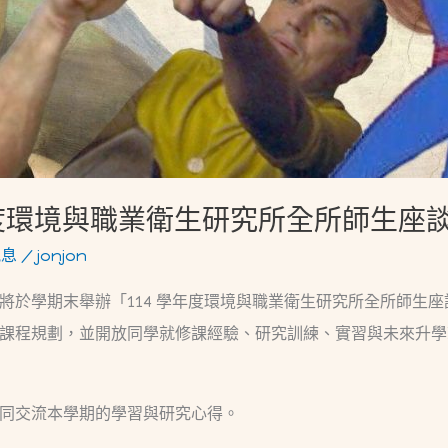
年度環境與職業衛生研究所全所師生座
訊息
/
jonjon
期末舉辦「114 學年度環境與職業衛生研究所全所師生座談會（Fa
課程規劃，並開放同學就修課經驗、研究訓練、實習與未來升學
同交流本學期的學習與研究心得。