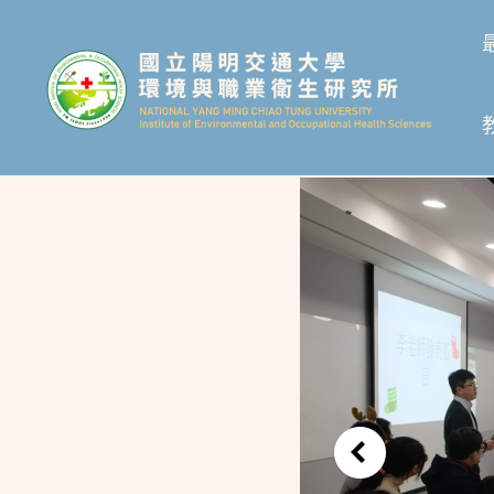
跳
至
主
要
內
容