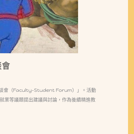
談會
culty–Student Forum）」。活動
就業等議題提出建議與討論，作為後續精進教