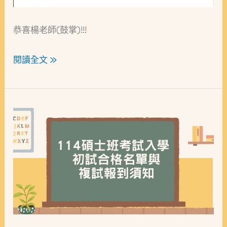
恭喜楊老師(鼓掌)!!!
閱讀全文 »
114
碩
士
班
考
試
入