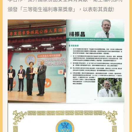
三
頒發「三等衛生福利專業獎章」，以表彰其貢獻!
等
衛
生
福
利
專
業
獎
章!!!