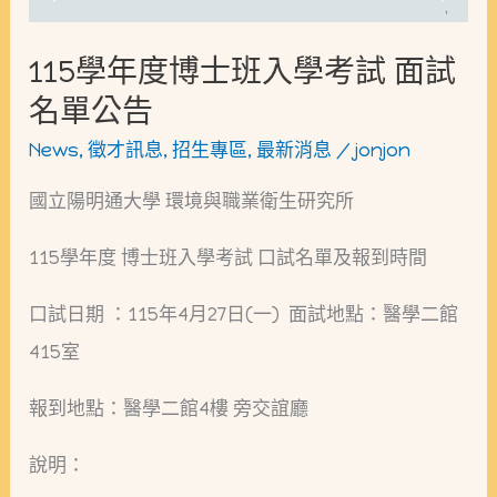
班
入
115學年度博士班入學考試 面試
學
名單公告
考
News
,
徵才訊息
,
招生專區
,
最新消息
/
jonjon
試
國立陽明通大學 環境與職業衛生研究所
面
試
115學年度 博士班入學考試 口試名單及報到時間
名
口試日期 ：115年4月27日(一) 面試地點：醫學二館
單
415室
公
告
報到地點：醫學二館4樓 旁交誼廳
說明：