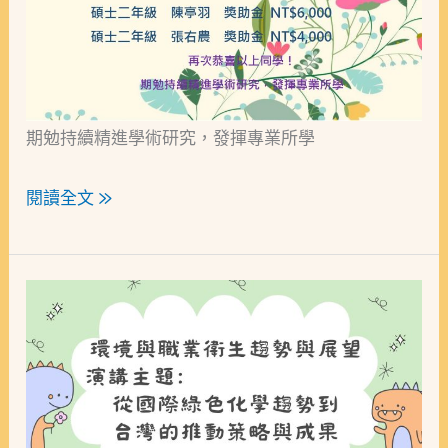
境
與
業
衛
期勉持續精進學術研究，發揮專業所學
生
研
閱讀全文 »
究
所
醫
[演
學
講]
院
從
研
國
究
際