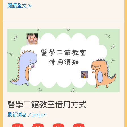
閱讀全文 »
醫
學
二
館
教
室
借
用
醫學二館教室借用方式
方
最新消息
/
jonjon
式