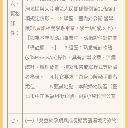
六、
灣地區與大陸地區人民關係條例第21條第1
資格
項規定情形。 2.學歷：國內外公衛.醫學.
條
護理.資訊相關學系畢業，學士級(或以上)。
件：
【如為本年度應屆畢業生，應繳證件請詳閱
「備註欄」。】 3.經歷：熟悉統計軟體
(如SPSS.SAS)操作，具有計畫收案、流病
統計、護理背景、撰寫報告或寫程式等經驗
者為佳。 4.其它要求：具身心障礙手冊者
尤佳。 5.甄試地點：本院婦幼院區（臺
北市中正區福州街12號）9樓小兒科辦公室
七、
(一)「兒童於孕期與成長期暴露環境污染物