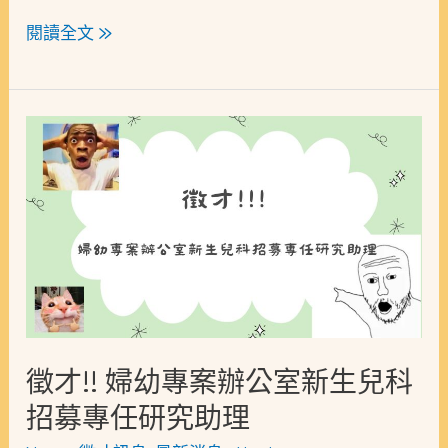
閱讀全文 »
徵
才!!
婦
幼
專
案
辦
公
徵才!! 婦幼專案辦公室新生兒科
室
招募專任研究助理
新