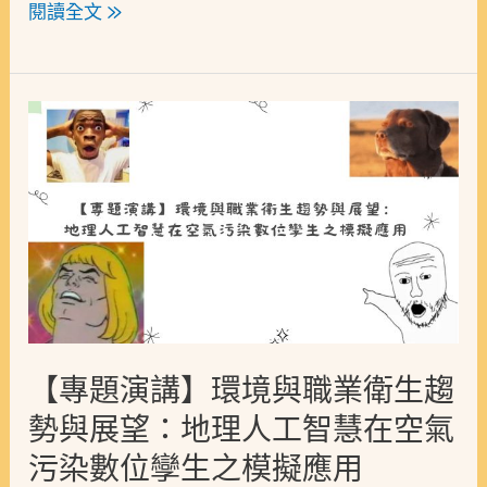
閱讀全文 »
【專
題
演
講】
環
境
與
職
【專題演講】環境與職業衛生趨
業
勢與展望：地理人工智慧在空氣
衛
污染數位孿生之模擬應用