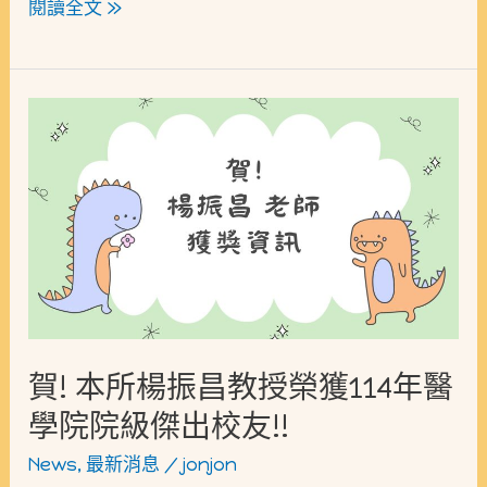
閱讀全文 »
賀!
本
所
楊
振
昌
教
授
賀! 本所楊振昌教授榮獲114年醫
榮
學院院級傑出校友!!
獲
News
,
最新消息
/
jonjon
114