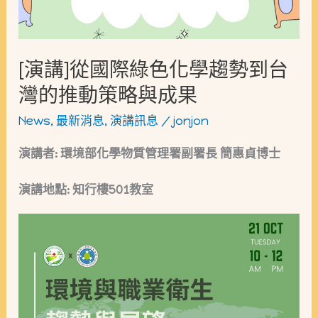
生
綠
優
色
異
化
[演講]從國際綠色化學趨勢到台
獎
學
灣的推動策略與成果
學
趨
News
,
最新消息
,
演講訊息
/
jonjon
金
勢
演講者: 環境部化學物質管理署副署長 簡惠貞博士
到
台
演講地點: 知行樓501教室
灣
的
推
動
策