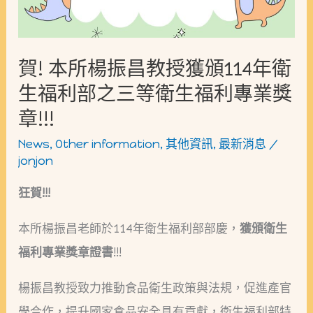
昌
教
授
賀! 本所楊振昌教授獲頒114年衛
獲
生福利部之三等衛生福利專業獎
頒
章!!!
114
News
,
Other information
,
其他資訊
,
最新消息
/
年
jonjon
衛
狂賀!!!
生
福
本所楊振昌老師於114年衛生福利部部慶，
獲頒衛生
利
福利專業獎章證書
!!!
部
楊振昌教授致力推動食品衛生政策與法規，促進產官
之
學合作，提升國家食品安全具有貢獻，衛生福利部特