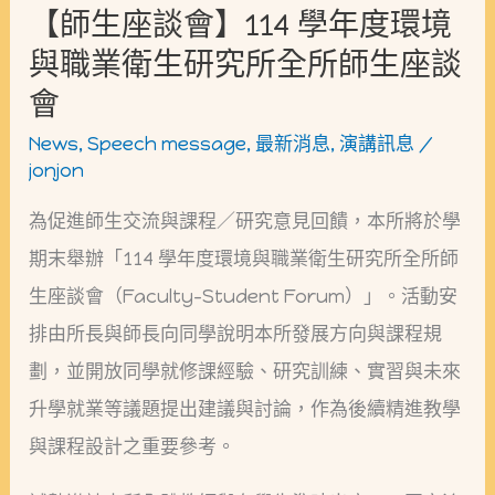
年
【師生座談會】114 學年度環境
度
與職業衛生研究所全所師生座談
環
會
境
News
,
Speech message
,
最新消息
,
演講訊息
/
與
jonjon
職
為促進師生交流與課程／研究意見回饋，本所將於學
業
期末舉辦「114 學年度環境與職業衛生研究所全所師
衛
生座談會（Faculty–Student Forum）」。活動安
生
排由所長與師長向同學說明本所發展方向與課程規
研
劃，並開放同學就修課經驗、研究訓練、實習與未來
究
升學就業等議題提出建議與討論，作為後續精進教學
所
與課程設計之重要參考。
全