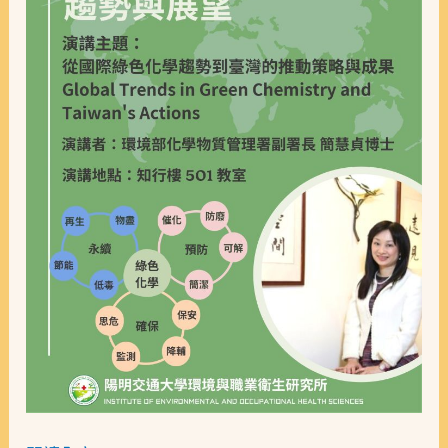
略
與
成
果