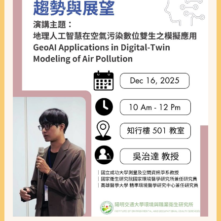
氣
污
染
數
位
孿
生
之
模
擬
應
用