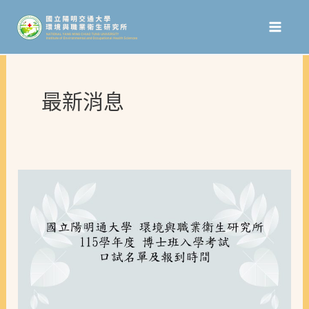
跳
至
主
要
最新消息
內
容
115
學
年
度
博
士