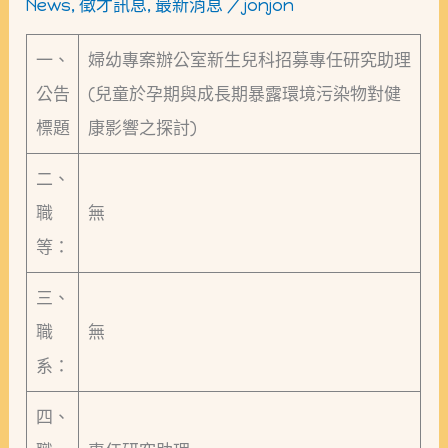
News
,
徵才訊息
,
最新消息
/
jonjon
生
兒
一、
婦幼專案辦公室新生兒科招募專任研究助理
科
公告
(兒童於孕期與成長期暴露環境污染物對健
招
標題
康影響之探討)
募
二、
專
職
無
任
等：
研
究
三、
助
職
無
理
系：
四、