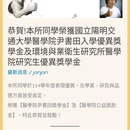
學
榮
獲
恭賀!本所同學榮獲國立陽明交
國
通大學醫學院尹書田入學優異獎
立
學金及環境與業衛生研究所醫學
陽
院研究生優異獎學金
明
最新消息
/
jonjon
交
本所同學於114學年度表現優異，在學業、研究與品
通
德方面皆受肯定，
大
榮獲【醫學院尹書田獎學金】及【醫學院公益獎助
學
金】，特此恭賀並鼓勵！
醫
學