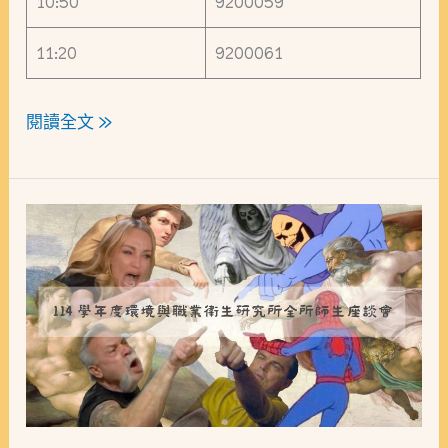
10:50
9200059
11:20
9200061
閱讀全文 »
【師
生
座
談
會】
114
學