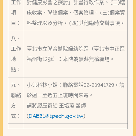
工作
對健康影響之探討」計畫行政作業。 (二)臨
項
床收案、聯絡個案、個案管理。 (三)個案資
目：
料整理以及分析。 (四)其他臨時交辦事項。
八、
工作
臺北市立聯合醫院婦幼院區（臺北市中正區
地
福州街12號）※本院為無菸無檳職場。
點：
九、
小兒科林小姐：聯絡電話02-23941729，請
聯絡
於週一至週五上班時間來電。
方
請將履歷寄給 王培瑋 醫師
式：
(
DAE61@tpech.gov.tw
)