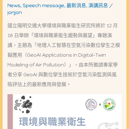
生
News
,
Speech message
,
最新消息
,
演講訊息
/
趨
jonjon
勢
國立陽明交通大學環境與職業衛生研究所將於 12 月
與
16 日舉辦「環境與職業衛生趨勢與展望」專題演
展
講，主題為「地理人工智慧在空氣污染數位孿生之模
望：
擬應用（GeoAI Applications in Digital-Twin
地
Modeling of Air Pollution）」，由本所邀請專家學
理
者分享 GeoAI 與數位孿生技術於空氣污染監測與風
人
險評估上的最新應用與發展。
工
智
慧
在
空