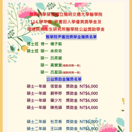
院
尹
書
田
入
學
優
異
獎
學
金
及
環