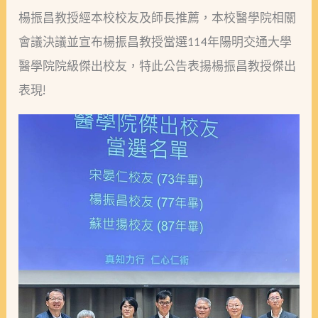
楊振昌教授經本校校友及師長推薦，本校醫學院相關
年
會議決議並宣布楊振昌教授當選114年陽明交通大學
醫
醫學院院級傑出校友，特此公告表揚楊振昌教授傑出
學
表現!
院
院
級
傑
出
校
友!!