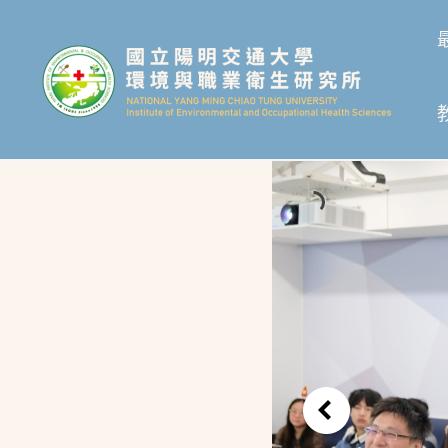
跳
至
主
要
內
容