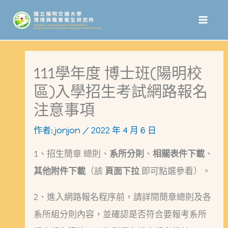
跳
至
主
要
111學年度 博士班(陽明校
內
區)入學招生考試網路報名
容
注意事項
作者:
jonjon
/
2022 年 4 月 6 日
1、招生簡章 總則、
系所分則
、
相關表件下載
、
其他附件下載
（該
頁面下拉
即可點選參看）。
2、進入網路報名程序前，請詳閱簡章總則及各
系所組分則內容，並確認是否符合要報考系所